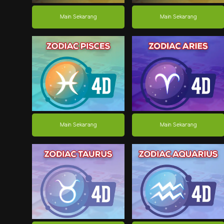
Main Sekarang
Main Sekarang
Main Sekarang
Main Sekarang