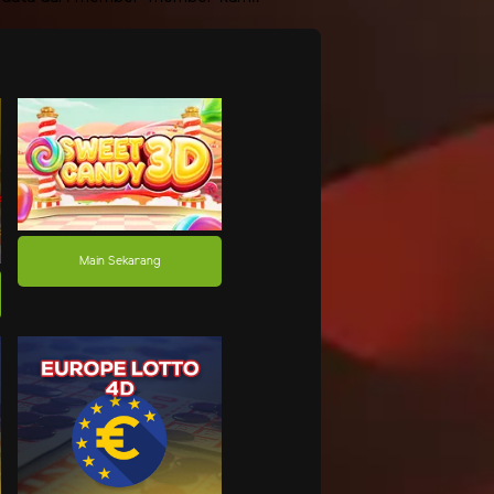
Main Sekarang