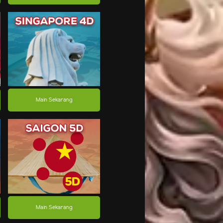
Main Sekarang
Main Sekarang