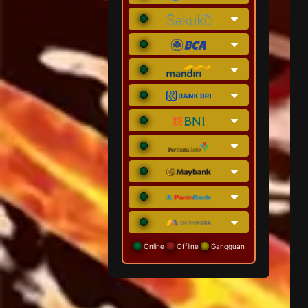
Online
Offline
Gangguan