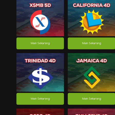
Main Sekarang
Main Sekarang
Main Sekarang
Main Sekarang