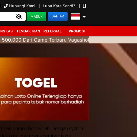
Hubungi Kami
Lupa Kata Sandi?
DAFTAR
ANGKAS
TEMBAK IKAN
REFERRAL
PROMOSI
agashoki88 Casino Proxy Betting. Event Lainnya Sepert
 tebak nomor berhadiah. Dengan system
an data dari member-member kami.