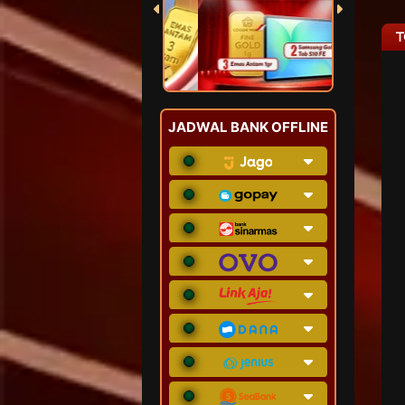
T
JADWAL BANK OFFLINE